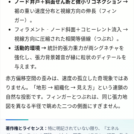
ノード井戸＋斜面せん断と微小リコネクション →
裾の重い速度分布と視線方向の伸長（フィン
ガー）。
フィラメント‐ノード斜面＋コヒーレント流入 →
視線方向に圧縮された相関等値線（つぶれ）。
活動的環境 →
統計的張力重力が両シグネチャを
強化し、張力背景雑音が縁に粒状のディテールを
与えます。
赤方偏移空間の歪みは、速度の孤立した奇現象ではあ
りません。「地形 → 組織化 → 見え方」という連鎖の
自然な投影です。フィンガーとつぶれは、同じ張力地
図を異なる半径で眺めた二つの側面にすぎません。
著作権とライセンス：
特に明記されていない限り、『エネル