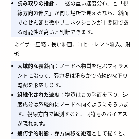
読み取りの指針
：「裾の重い速度分布」と「視
線方向の伸長」が同じ場所で見えるなら、斜面
でのせん断と微小リコネクションが主要因であ
る可能性が高いと判断できます。
カイザー圧縮：長い斜面、コヒーレント流入、射
影
大域的な長斜面
：ノードへ物質を運ぶフィラメ
ントに沿って、張力場は滑らかで持続的な下り
勾配を形成します。
組織化された速度
：物質はこの斜面を下り、速
度成分は系統的にノードへ向くようにそろいま
す。視線方向で観測すると、同符号のバイアス
が現れます。
幾何学的射影
：赤方偏移を距離として描くと、