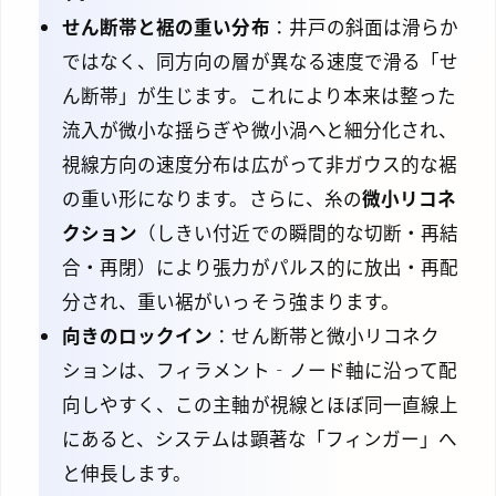
せん断帯と裾の重い分布
：井戸の斜面は滑らか
ではなく、同方向の層が異なる速度で滑る「せ
ん断帯」が生じます。これにより本来は整った
流入が微小な揺らぎや微小渦へと細分化され、
視線方向の速度分布は広がって非ガウス的な裾
の重い形になります。さらに、糸の
微小リコネ
クション
（しきい付近での瞬間的な切断・再結
合・再閉）により張力がパルス的に放出・再配
分され、重い裾がいっそう強まります。
向きのロックイン
：せん断帯と微小リコネク
ションは、フィラメント‐ノード軸に沿って配
向しやすく、この主軸が視線とほぼ同一直線上
にあると、システムは顕著な「フィンガー」へ
と伸長します。