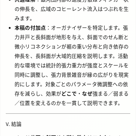
の伸長を、広域のコヒーレント流入はつぶれを生
みます。
本稿の付加点
：オーガナイザーを特定します。張
力井戸と長斜面が地形を与え、斜面でのせん断と
微小リコネクションが裾の重い分布と向き依存の
伸長を、長斜面が大域的圧縮を説明します。活動
的な環境では統計的張力重力が強度とスケールを
同時に調整し、張力背景雑音が縁の広がりを現実
的にします。対象ごとのパラメータ微調整への依
存を減らし、効果が
どこで
・
なぜ
強まる／弱まる
／位置を変えるのかを一貫して説明できます。
V. 結論