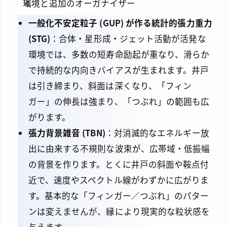
環境と追加のオーガナイザー
一般化不安定粒子 (GUP) が作る統計的張力重力
(STG)
：合体・星形成・ジェット活動が活発な
環境では、多数の短寿命励起が重なり、滑らか
で持続的な内向きバイアスが生まれます。井戸
は引き締まり、斜面は深くなり、「フィン
ガー」の伸長は強まり、「つぶれ」の範囲も広
がります。
張力背景雑音 (TBN)
：対消滅的なエネルギー放
出に由来する不規則な波束が、広帯域・低振幅
の背景を作ります。とくに井戸の斜面や鞍点付
近で、速度やスペクトル線がわずかに広がりま
す。基本的な「フィンガー／つぶれ」のパター
ンは変えませんが、縁により現実的な粒状感を
与えます。