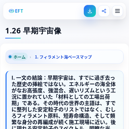
EFT
1.26 早期宇宙像
ホーム
›
1. フィラメント海ベースマップ
I. 一文の結論：早期宇宙は、すでに過ぎ去っ
た歴史の挿絵ではない。エネルギーの海全体
がなお高張度、強混合、遅いリズムという工
況に置かれていた「材料としての工場出荷
期」である。その時代の世界の主語は、すで
に整列した安定粒子のリストではなく、むし
ろフィラメント原料、短寿命構造、そして頻
繁な身分の再編成が続く施工現場に近い。後
に現れる安定粒子のスペクトル、明瞭な光