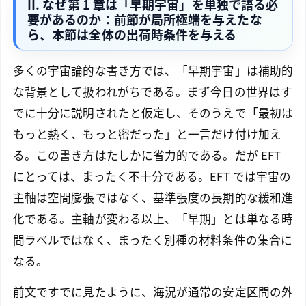
II. なぜ第 1 章は「早期宇宙」を単独で語る必
要があるのか：前節が局所極端を与えたな
ら、本節は全体の出荷時条件を与える
多くの宇宙論的な書き方では、「早期宇宙」は補助的
な背景として扱われがちである。まず今日の世界はす
でに十分に説明されたと仮定し、そのうえで「最初は
もっと熱く、もっと密だった」と一言だけ付け加え
る。この書き方はたしかに省力的である。だが EFT
にとっては、まったく不十分である。EFT では宇宙の
主軸は空間膨張ではなく、基準張度の長期的な緩和進
化である。主軸が変わる以上、「早期」とは単なる時
間ラベルではなく、まったく別種の材料条件の集合に
なる。
前文ですでに見たように、海況が通常の安定区間の外