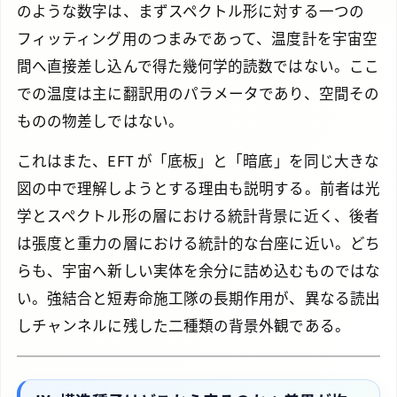
のような数字は、まずスペクトル形に対する一つの
フィッティング用のつまみであって、温度計を宇宙空
間へ直接差し込んで得た幾何学的読数ではない。ここ
での温度は主に翻訳用のパラメータであり、空間その
ものの物差しではない。
これはまた、EFT が「底板」と「暗底」を同じ大きな
図の中で理解しようとする理由も説明する。前者は光
学とスペクトル形の層における統計背景に近く、後者
は張度と重力の層における統計的な台座に近い。どち
らも、宇宙へ新しい実体を余分に詰め込むものではな
い。強結合と短寿命施工隊の長期作用が、異なる読出
しチャンネルに残した二種類の背景外観である。