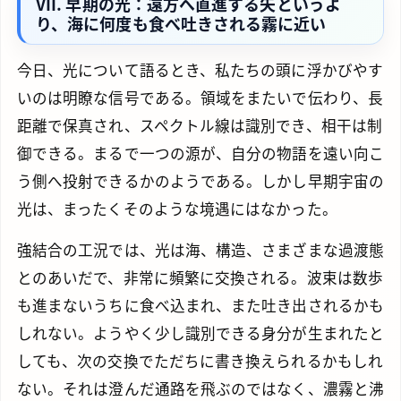
VII. 早期の光：遠方へ直進する矢というよ
り、海に何度も食べ吐きされる霧に近い
今日、光について語るとき、私たちの頭に浮かびやす
いのは明瞭な信号である。領域をまたいで伝わり、長
距離で保真され、スペクトル線は識別でき、相干は制
御できる。まるで一つの源が、自分の物語を遠い向こ
う側へ投射できるかのようである。しかし早期宇宙の
光は、まったくそのような境遇にはなかった。
強結合の工況では、光は海、構造、さまざまな過渡態
とのあいだで、非常に頻繁に交換される。波束は数歩
も進まないうちに食べ込まれ、また吐き出されるかも
しれない。ようやく少し識別できる身分が生まれたと
しても、次の交換でただちに書き換えられるかもしれ
ない。それは澄んだ通路を飛ぶのではなく、濃霧と沸