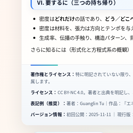
VI. 要するに（三つの持ち帰り）
密度は
どれだけ
の話であり、
どう／どこ
密度は材料を、張力は方向とテンポを与
生成率、伝播の手触り、構造パターン、
さらに知るには（形式化と方程式系の概観）
著作権とライセンス：
特に明記されていない限り、『
属します。
ライセンス：
CC BY‑NC 4.0。著者と出典
表記例（推奨）：
著者：Guanglin Tu｜作品：『エ
バージョン情報：
初回公開：2025-11-11 ｜ 現行版：