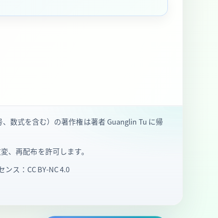
含む）の著作権は著者 Guanglin Tu に帰
、改変、再配布を許可します。
ス：CC BY‑NC 4.0