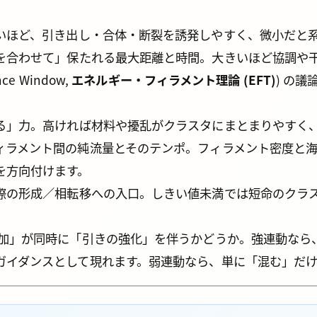
いほど、引き出し・合体・断裂を誘発しやすく、微小だと
を合わせて」保たれる最大距離と時間。大きいほど協調や
e Window,
エネルギー・フィラメント理論 (EFT)
) の
る」力。高ければ材料や擾乱がクラスタにまとまりやすく
ィラメント間の純流量とそのテンポ。フィラメント密度と
を方向付けます。
際の形成／相転移への入口。しきい値未満では短命のクラ
増加」が同時に「引きの強化」を伴うかどうか。強連動なら
ガイダンスとして現れます。弱連動なら、単に「混む」だ