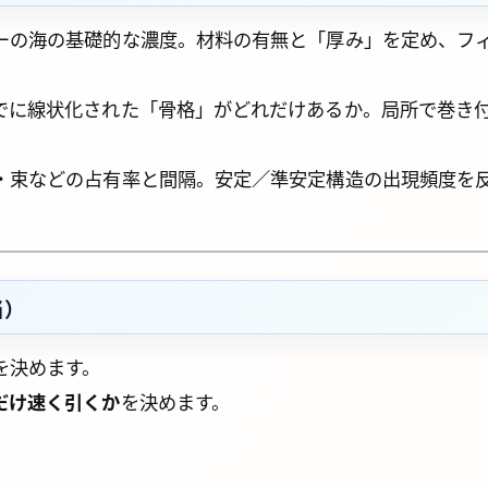
ーの海の基礎的な濃度。材料の有無と「厚み」を定め、フ
でに線状化された「骨格」がどれだけあるか。局所で巻き
・束などの占有率と間隔。安定／準安定構造の出現頻度を
当）
を決めます。
だけ速く引くか
を決めます。