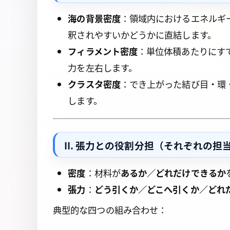
海の背景密度
：領域内におけるエネルギ
釈されやすいかどうかに直結します。
フィラメント密度
：単位体積あたりにす
力を左右します。
クラスタ密度
：でき上がった結び目・環
します。
II. 張力との役割分担（それぞれの担
密度
：材料が
あるか／どれだけできるか
張力
：
どう引くか／どこへ引くか／どれ
典型的な四つの組み合わせ：