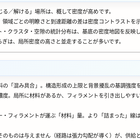
じる／解ける」場所は、概して密度が高めです。
、領域ごとの明瞭さと到達距離の差は密度コントラストを
ト・クラスタ・空隙の統計分布は、基底の密度地図を反映
らぎは、局所密度の高さと並走することが多いです。
料の「混み具合」。構造形成の上限と背景擾乱の基調強度
濃度。局所に材料があるか、フィラメントを引き出しやす
ー・フィラメントが運ぶ「材料」量。より「詰まった」線
そのものは与えません（経路は張力勾配が導く）が、供給