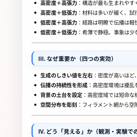
高密度＋高張力
：構造が最も生まれやす
高密度＋低張力
：材料は多いが緩く、試
低密度＋高張力
：経路は明瞭で伝播は軽
低密度＋低張力
：希薄で静穏。事象は少
III. なぜ重要か（四つの実効）
生成のしきい値を左右
：密度が高いほど
伝播の持続性を形成
：高密度環境は擾乱
背景の土台を設定
：高密度域では短命な
空間分布を彫刻
：フィラメント網から空
IV. どう「見える」か（観測・実験で