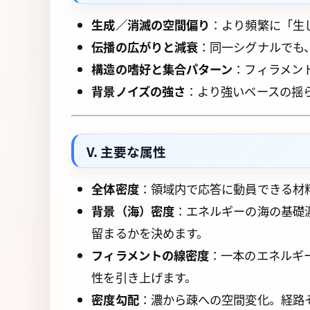
生成／消滅の空間偏り
：より頻繁に「生
伝播の広がりと減衰
：同一シグナルでも
構造の嗜好と集合パターン
：フィラメン
背景ノイズの強さ
：より強いベースの揺
V. 主要な属性
全体密度
：領域内で応答に動員できる材
背景（海）密度
：エネルギーの海の基礎
留まるかを決めます。
フィラメントの線密度
：一本のエネルギ
性を引き上げます。
密度勾配
：濃から疎への空間変化。経路