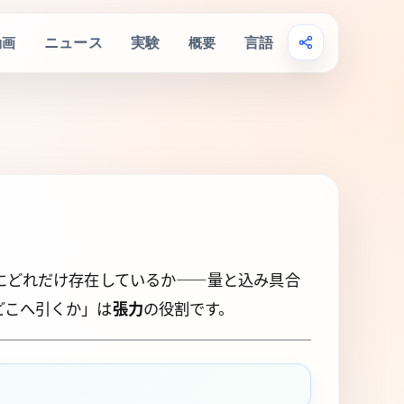
ニュース
実験
言語
動画
概要
にどれだけ存在しているか――量と込み具合
どこへ引くか」は
張力
の役割です。