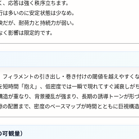
く、応答は強く秩序立ちます。
行は多いのに安定状態は少なめ。
快だが、耐荷力と持続力が弱い。
なく影響は限定的です。
、フィラメントの引き出し・巻き付けの閾値を越えやすく
を短時間「抱え」、低密度では一瞬で現れてすぐ減衰しが
構造が重なり、背景擾乱が強まり、長期の誘導トーンが形
隙の配置まで、密度のベースマップが時間とともに巨視構
の可観量）