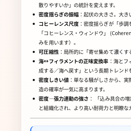
散りやすいか」の統計を変えます。
密度揺らぎの振幅
：起伏の大きさ。大き
コヒーレンス尺度
：密度揺らぎが「歩調
「コヒーレンス・ウィンドウ」 (Coherenc
みを用います）。
可圧縮性
：局所的に「寄せ集めて濃くす
海↔フィラメントの正味変換率
：海とフ
成する／海へ戻す」という長期トレンド
密度しきい値
：単なる騒がしさから、実
造の確率が一気に高まります。
密度—張力連動の強さ
： 「込み具合の
と組織化され、より高い耐荷力と明瞭な