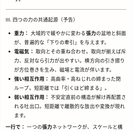
III. 四つの力の共通起源（予告）
重力：
大域的で緩やかに変わる
張力
の盆地と斜面
が、普遍的な「下りの牽引」を与えます。
電磁気：
取向とその重ね合わせ。取向が揃えば斥
力、反対なら引力が出やすい。横方向の引き摺り
が方位巻きを生み、磁場と電流が伴います。
強い相互作用：
高曲率・高ねじれの締まった閉
ループ。短距離では「引くほど締まる」。
弱い相互作用：
不安定直前の構造が解け再配置さ
れる吐出口。短距離で離散的な放出や変換が現れ
ます。
一行で：
一つの
張力
ネットワークが、スケールと構