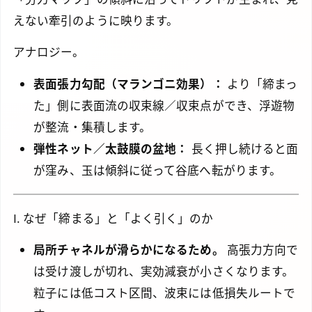
えない牽引のように映ります。
アナロジー。
表面張力勾配（マランゴニ効果）：
より「締まっ
た」側に表面流の収束線／収束点ができ、浮遊物
が整流・集積します。
弾性ネット／太鼓膜の盆地：
長く押し続けると面
が窪み、玉は傾斜に従って谷底へ転がります。
I. なぜ「締まる」と「よく引く」のか
局所チャネルが滑らかになるため。
高張力方向で
は受け渡しが切れ、実効減衰が小さくなります。
粒子には低コスト区間、波束には低損失ルートで