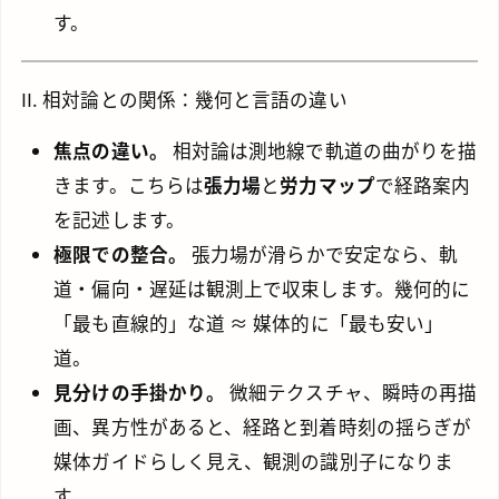
す。
II. 相対論との関係：幾何と言語の違い
焦点の違い。
相対論は測地線で軌道の曲がりを描
きます。こちらは
張力場
と
労力マップ
で経路案内
を記述します。
極限での整合。
張力場が滑らかで安定なら、軌
道・偏向・遅延は観測上で収束します。幾何的に
「最も直線的」な道 ≈ 媒体的に「最も安い」
道。
見分けの手掛かり。
微細テクスチャ、瞬時の再描
画、異方性があると、経路と到着時刻の揺らぎが
媒体ガイドらしく見え、観測の識別子になりま
す。