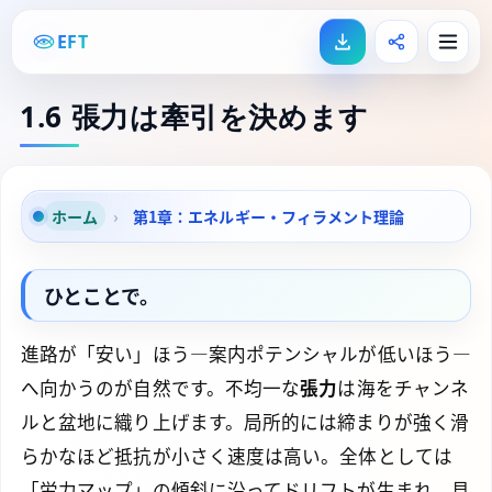
EFT
1.6 張力は牽引を決めます
ホーム
›
第1章：エネルギー・フィラメント理論
ひとことで。
進路が「安い」ほう—案内ポテンシャルが低いほう—
へ向かうのが自然です。不均一な
張力
は海をチャンネ
ルと盆地に織り上げます。局所的には締まりが強く滑
らかなほど抵抗が小さく速度は高い。全体としては
「労力マップ」の傾斜に沿ってドリフトが生まれ、見