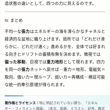
造状態の違いとして、四つの力に見えるのです。
IV. まとめ
不均一な
張力
はエネルギーの海を滑らかなチャネルと
経済的な盆地に織り上げます。局所では「どれだけ滑
らかに、どれだけ速く」進めるかを、全体では好まれ
る向きとドリフトの蓄積有無を決めます。微視では
偏った移動
、巨視では
重力地形
として現れます。四力
を同一の
張力
ネットへ戻せば—重力＝地形、電磁気＝
取向、強い力＝閉ループ、弱い力＝再構成—検証可能
な統一的牽引原理が得られます。
著作権とライセンス：
特に明記されていない限り、『エネル
ギー・フィラメント理論』（本文、図表、イラスト、記号、数式