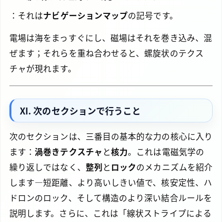
：それは
ナビゲーションマップ
の記号です。
電場は海をまっすぐにし、磁場はそれを巻き込み、混
ぜます；それらを重ね合わせると、螺旋状のテクス
チャが現れます。
XI. 次のセクションで行うこと
次のセクションは、三番目の基本的な力の核心に入り
ます：
渦巻きテクスチャ
と
核力
。これは電磁気学の
繰り返しではなく、
整列
と
ロック
のメカニズムを紹介
します—短距離、より高いしきい値で、核安定性、ハ
ドロンのロック、そして構造のより深い結合ルールを
説明します。さらに、これは「線状ストライプによる