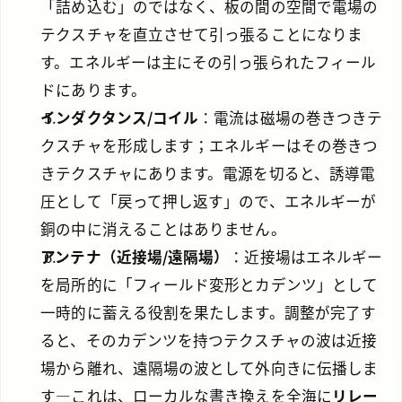
「詰め込む」のではなく、板の間の空間で電場の
テクスチャを直立させて引っ張ることになりま
す。エネルギーは主にその引っ張られたフィール
ドにあります。
インダクタンス/コイル
：電流は磁場の巻きつきテ
クスチャを形成します；エネルギーはその巻きつ
きテクスチャにあります。電源を切ると、誘導電
圧として「戻って押し返す」ので、エネルギーが
銅の中に消えることはありません。
アンテナ（近接場/遠隔場）
：近接場はエネルギー
を局所的に「フィールド変形とカデンツ」として
一時的に蓄える役割を果たします。調整が完了す
ると、そのカデンツを持つテクスチャの波は近接
場から離れ、遠隔場の波として外向きに伝播しま
す—これは、ローカルな書き換えを全海に
リレー