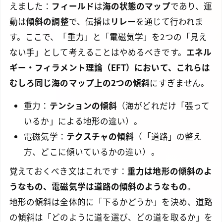
えました：
フィールド
は
海の状態のマップ
であり、運
動は
傾斜の調整
で、伝播は
リレー
を通じて行われま
す。ここで、「重力」と「電磁気学」を2つの「見え
ない手」として考えることはやめるべきです。
エネル
ギー・フィラメント理論（EFT）において、これらは
むしろ同じ海のマップ上の2つの傾斜
にすぎません。
重力：
テンションの傾斜
（海がどれだけ「張って
いるか」による地形の違い）。
電磁気学：
テクスチャの傾斜
（「道路」の整え
方、どこに傾いているかの違い）。
覚えておくべき文はこれです：
重力は地形の傾斜のよ
うなもの、電磁気学は道路の傾斜のようなもの
。
地形の傾斜は全体的に「下るかどうか」を決め、道路
の傾斜は「どのように道を選び、どの道を取るか」を